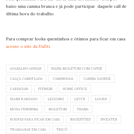
baixo uma camisa branca e já pode participar daquele call de
última hora do trabalho.
Para comprar looks quentinhos e ótimos para ficar em casa
acesse o site da Dafiti.
AGASALHO ADIDAS
BLUSA MOLETOM COM CAPUZ
CALÇA CAMUFLADA
CAMINHADA
CAMISA XADREZ
CARDIGAN
FITNESS
HOME OFFICE
JEANS RASGADO
LEGGING
LEVI´S
LOOKS
MODA FEMININA
MOLETOM
PIJAMA
ROUPAS PARA FICAR EM CASA
SUGESTÕES
SWEATER
TRABALHAR EM CASA
TRICÔ