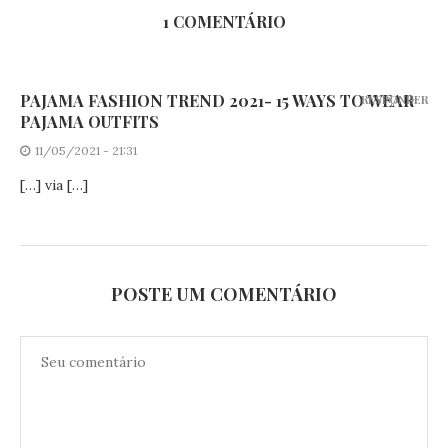
1 COMENTÁRIO
PAJAMA FASHION TREND 2021- 15 WAYS TO WEAR
RESPONDER
PAJAMA OUTFITS
11/05/2021 - 21:31
[…] via […]
POSTE UM COMENTÁRIO