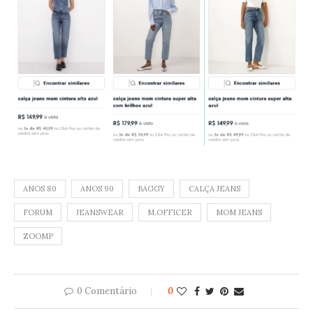
ANOS 80
ANOS 90
BAGGY
CALÇA JEANS
FORUM
JEANSWEAR
M.OFFICER
MOM JEANS
ZOOMP
0 Comentário
0