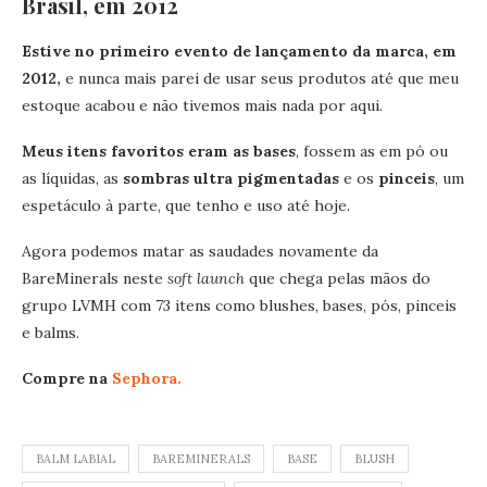
Brasil, em 2012
Estive no primeiro evento de lançamento da marca, em
2012,
e nunca mais parei de usar seus produtos até que meu
estoque acabou e não tivemos mais nada por aqui.
Meus itens favoritos eram as bases
, fossem as em pó ou
as líquidas, as
sombras ultra pigmentadas
e os
pinceis
, um
espetáculo à parte, que tenho e uso até hoje.
Agora podemos matar as saudades novamente da
BareMinerals neste
soft launch
que chega pelas mãos do
grupo LVMH com 73 itens como blushes, bases, pós, pinceis
e balms.
Compre na
Sephora.
BALM LABIAL
BAREMINERALS
BASE
BLUSH