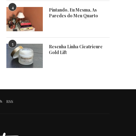
4
Pintando, Eu Mesma, As
Paredes do Meu Quarto
5
Resenha Linha Cicatricure
Gold Lift
RSS