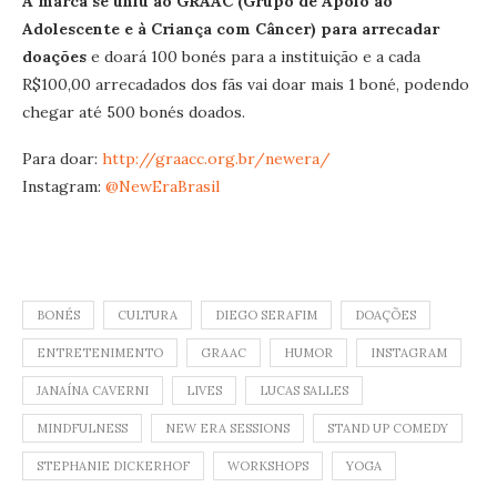
A marca se uniu ao GRAAC (Grupo de Apoio ao
Adolescente e à Criança com Câncer) para arrecadar
doações
e doará 100 bonés para a instituição e a cada
R$100,00 arrecadados dos fãs vai doar mais 1 boné, podendo
chegar até 500 bonés doados.
Para doar:
http://graacc.org.br/newera/
Instagram:
@NewEraBrasil
BONÉS
CULTURA
DIEGO SERAFIM
DOAÇÕES
ENTRETENIMENTO
GRAAC
HUMOR
INSTAGRAM
JANAÍNA CAVERNI
LIVES
LUCAS SALLES
MINDFULNESS
NEW ERA SESSIONS
STAND UP COMEDY
STEPHANIE DICKERHOF
WORKSHOPS
YOGA