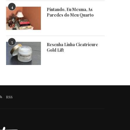
4
Pintando, Eu Mesma, As
Paredes do Meu Quarto
5
Resenha Linha Cicatricure
Gold Lift
RSS