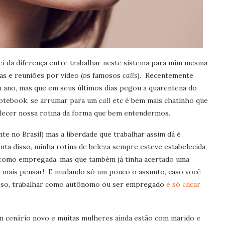
i da diferença entre trabalhar neste sistema para mim mesma
as e reuniões por video (os famosos
calls
). Recentemente
 ano, mas que em seus últimos dias pegou a quarentena do
notebook, se arrumar para um
call
etc é bem mais chatinho que
ecer nossa rotina da forma que bem entendermos.
 no Brasil) mas a liberdade que trabalhar assim dá é
nta disso, minha rotina de beleza sempre esteve estabelecida,
i como empregada, mas que também já tinha acertado uma
va mais pensar! E mudando só um pouco o assunto, caso você
joso, trabalhar como autônomo ou ser empregado
é só clicar
m cenário novo e muitas mulheres ainda estão com marido e