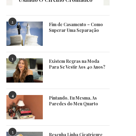
2
Fim de Casamento – Como
Superar Uma Separação
3
Existem Regras na Moda
Para Se Vestir Aos 40 Anos?
4
Pintando, Eu Mesma, As
Paredes do Meu Quarto
5
Resenha Linha Cicatricure