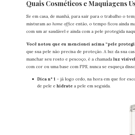
Quais Cosméticos e Maquiagens U
Se em casa, de manhã, para sair para o trabalho o tem
misturam ao
home office
então, o tempo ficou ainda ma
com um ar saudável e ainda com a pele protegida naq
Você notou que eu mencionei acima “pele protegi
que sua pele não precisa de proteção. A luz da sua casa
manchar seu rosto e pescoço, é a chamada
luz visíve
com cor ou uma base com FPS, nunca se esqueça disso
Dica nº 1 –
já logo cedo, na hora em que for esc
de pele e
hidrate
a pele em seguida.