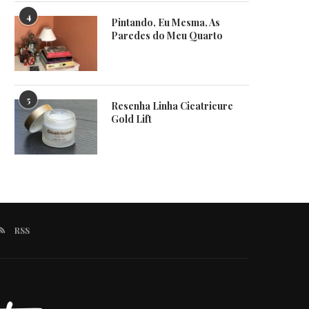
4
Pintando, Eu Mesma, As
Paredes do Meu Quarto
5
Resenha Linha Cicatricure
Gold Lift
RSS