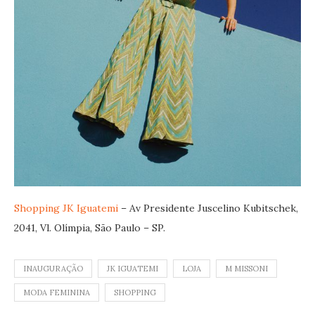
Shopping JK Iguatemi
– Av Presidente Juscelino Kubitschek,
2041, Vl. Olímpia, São Paulo – SP.
INAUGURAÇÃO
JK IGUATEMI
LOJA
M MISSONI
MODA FEMININA
SHOPPING