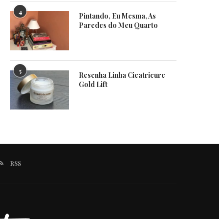
4
Pintando, Eu Mesma, As
Paredes do Meu Quarto
5
Resenha Linha Cicatricure
Gold Lift
RSS