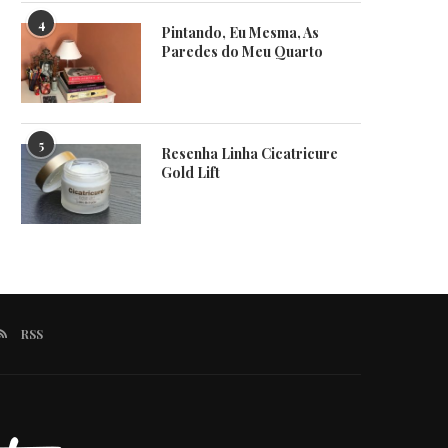
4
Pintando, Eu Mesma, As
Paredes do Meu Quarto
5
Resenha Linha Cicatricure
Gold Lift
RSS