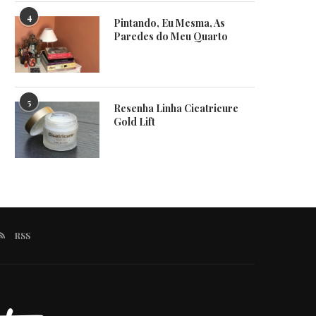
4
Pintando, Eu Mesma, As
Paredes do Meu Quarto
5
Resenha Linha Cicatricure
Gold Lift
RSS