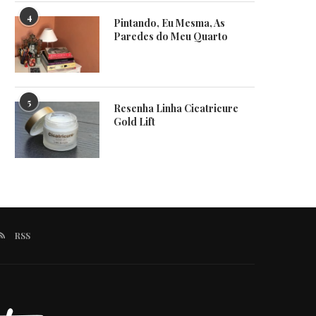
4
Pintando, Eu Mesma, As
Paredes do Meu Quarto
5
Resenha Linha Cicatricure
Gold Lift
RSS