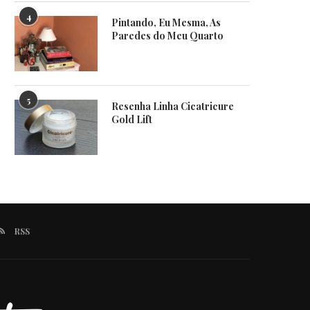
4
Pintando, Eu Mesma, As
Paredes do Meu Quarto
5
Resenha Linha Cicatricure
Gold Lift
RSS