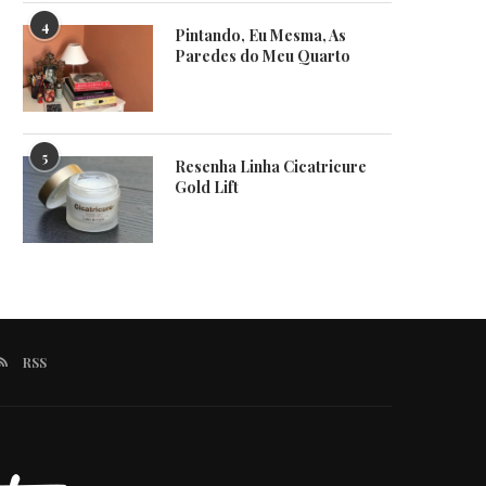
4
Pintando, Eu Mesma, As
Paredes do Meu Quarto
5
Resenha Linha Cicatricure
Gold Lift
RSS