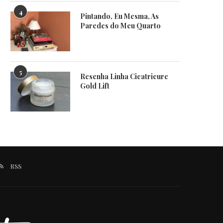
4
Pintando, Eu Mesma, As
Paredes do Meu Quarto
5
Resenha Linha Cicatricure
Gold Lift
RSS